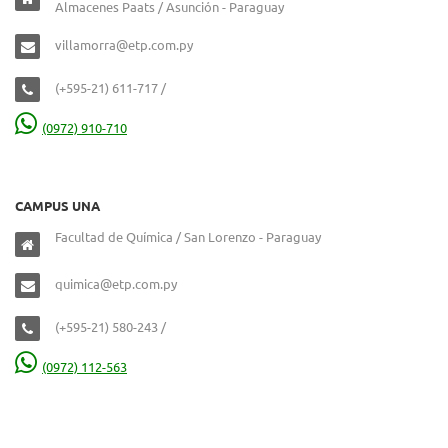
Almacenes Paats / Asunción - Paraguay
villamorra@etp.com.py
(+595-21) 611-717 /
(0972) 910-710
CAMPUS UNA
Facultad de Química / San Lorenzo - Paraguay
quimica@etp.com.py
(+595-21) 580-243 /
(0972) 112-563