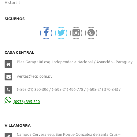
Historial
SIGUENOS
CASA CENTRAL
Blas Garay 106 esq. Independecia Nacional / Asunción - Paraguay
ventas@etp.com.py
(+595-21) 390-396 / (+595-21) 496-778 / (+595-21) 370-343 /
(0976) 395-320
VILLAMORRA
Campos Cervera esq. San Roque González de Santa Cruz –