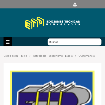
Usted esta:
Inicio
Astrología - Esoterismo - Magia
Quiromancia