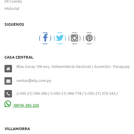
Mi Cuenta
Historial
SIGUENOS
CASA CENTRAL
Blas Garay 106 esq. Independecia Nacional / Asunción - Paraguay
ventas@etp.com.py
(+595-21) 390-396 / (+595-21) 496-778 / (+595-21) 370-343 /
(0976) 395-320
VILLAMORRA