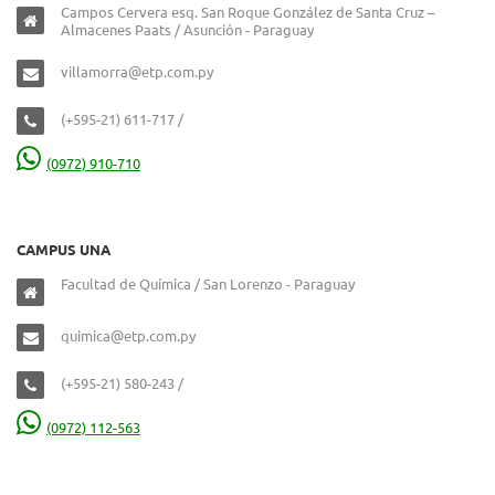
Campos Cervera esq. San Roque González de Santa Cruz –
Almacenes Paats / Asunción - Paraguay
villamorra@etp.com.py
(+595-21) 611-717 /
(0972) 910-710
CAMPUS UNA
Facultad de Química / San Lorenzo - Paraguay
quimica@etp.com.py
(+595-21) 580-243 /
(0972) 112-563