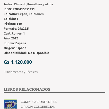
Autor:
Climent, Fenollosa y otros
ISBN:
9788415351191
Editorial:
Ergon, Ediciones
Edición:
1
Páginas:
569
Formato:
29x22.5
Cant. tomos:
1
Año:
2012
Idioma:
España
Origen:
España
Disponibilidad.:
No Disponible
Gs 1.120.000
Fundamentos y Técnicas
LIBROS RELACIONADOS
COMPLICACIONES DE LA
CIRUGIA COLORRECTAL