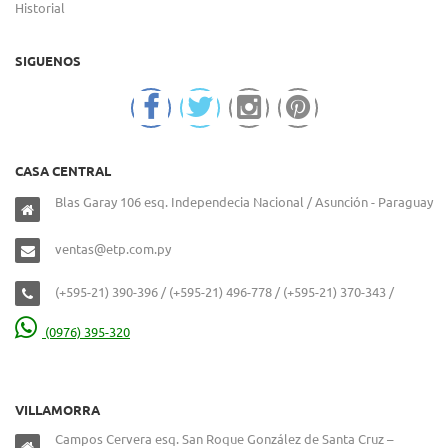
Historial
SIGUENOS
CASA CENTRAL
Blas Garay 106 esq. Independecia Nacional / Asunción - Paraguay
ventas@etp.com.py
(+595-21) 390-396 / (+595-21) 496-778 / (+595-21) 370-343 /
(0976) 395-320
VILLAMORRA
Campos Cervera esq. San Roque González de Santa Cruz –