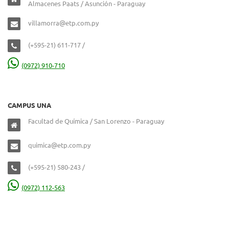
Almacenes Paats / Asunción - Paraguay
villamorra@etp.com.py
(+595-21) 611-717 /
(0972) 910-710
CAMPUS UNA
Facultad de Química / San Lorenzo - Paraguay
quimica@etp.com.py
(+595-21) 580-243 /
(0972) 112-563