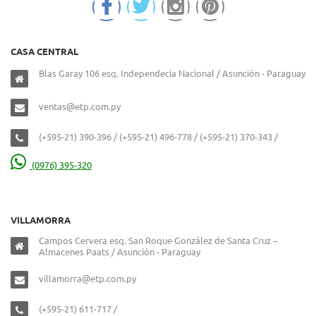
CASA CENTRAL
Blas Garay 106 esq. Independecia Nacional / Asunción - Paraguay
ventas@etp.com.py
(+595-21) 390-396 / (+595-21) 496-778 / (+595-21) 370-343 /
(0976) 395-320
VILLAMORRA
Campos Cervera esq. San Roque González de Santa Cruz –
Almacenes Paats / Asunción - Paraguay
villamorra@etp.com.py
(+595-21) 611-717 /