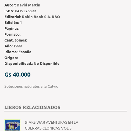
Autor:
David Martin
ISBN:
8479273399
Editorial:
Robin Book S.A. RBO
Edición:
1
Páginas:
Formato:
Cant. tomos:
Año:
1999
Idioma:
España
Origen:
Disponibilidad.:
No Disponible
Gs 40.000
Soluciones naturales a la Calvic
LIBROS RELACIONADOS
STARS WAR AVENTURAS EN LA
GUERRAS CLONICAS VOL 3