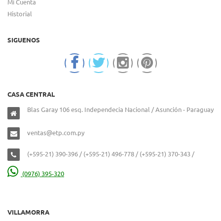
Mi Cuenta
Historial
SIGUENOS
CASA CENTRAL
Blas Garay 106 esq. Independecia Nacional / Asunción - Paraguay
ventas@etp.com.py
(+595-21) 390-396 / (+595-21) 496-778 / (+595-21) 370-343 /
(0976) 395-320
VILLAMORRA