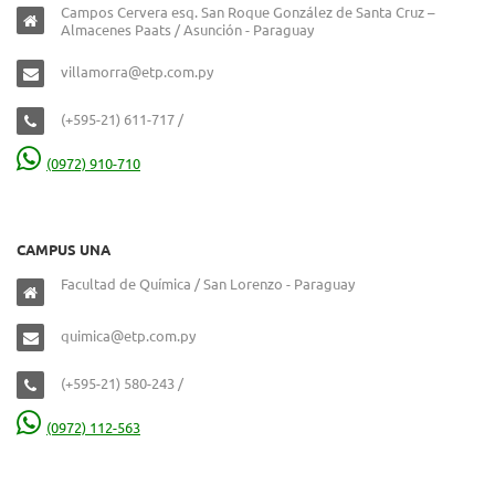
Campos Cervera esq. San Roque González de Santa Cruz –
Almacenes Paats / Asunción - Paraguay
villamorra@etp.com.py
(+595-21) 611-717 /
(0972) 910-710
CAMPUS UNA
Facultad de Química / San Lorenzo - Paraguay
quimica@etp.com.py
(+595-21) 580-243 /
(0972) 112-563