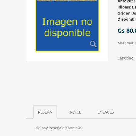
Año:
2023
Idioma:
E
Origen:
A
Disponibi
Gs 80.
Matemátic
Cantidad:
RESEÑA
INDICE
ENLACES
No hay Reseña disponible