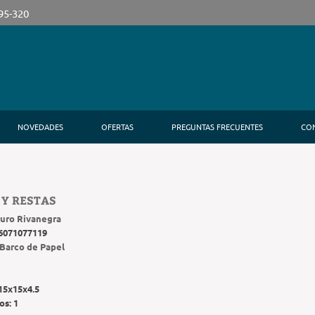
395-320
NOVEDADES
OFERTAS
PREGUNTAS FRECUENTES
CO
Y RESTAS
uro Rivanegra
6071077119
Barco de Papel
15x15x4.5
os:
1