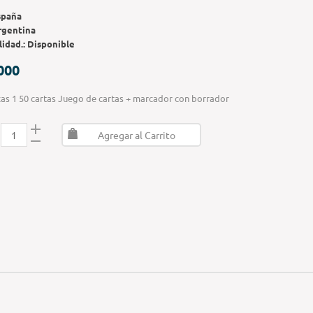
spaña
rgentina
lidad.:
Disponible
000
as 1 50 cartas Juego de cartas + marcador con borrador
Agregar al Carrito