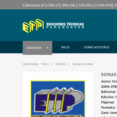
Llámenos al (+595-21) 390-396 / 370-343 / (+595-976) 
INICIO
SOBRE NOSOTROS
MATERIAS
Usted esta:
Inicio
Infantil
Sumas y restas
SUMAS 
Autor:
Ma
ISBN:
078
Editorial:
Edición:
1
Páginas:
Formato:
Cant. tom