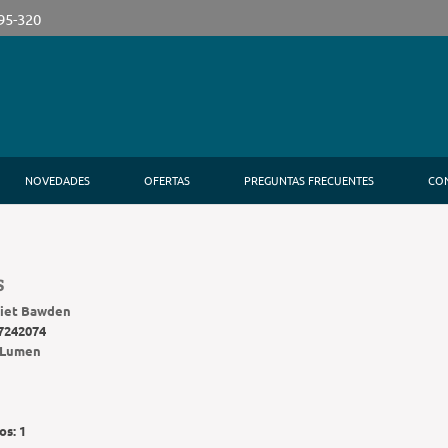
395-320
NOVEDADES
OFERTAS
PREGUNTAS FRECUENTES
CO
S
liet Bawden
7242074
Lumen
os:
1