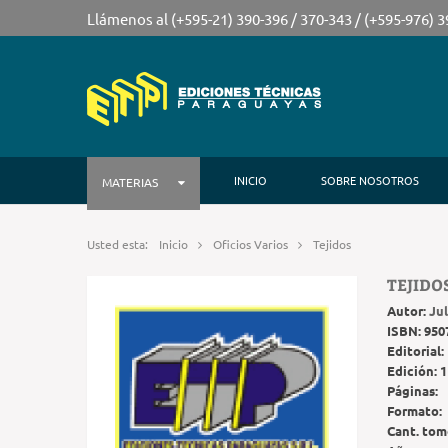
Llámenos al (+595-21) 390-396 / 370-343 / (+595-976) 
INICIO
SOBRE NOSOTROS
MATERIAS
Usted esta:
Inicio
Oficios Varios
Tejidos
TEJIDO
Autor:
Ju
ISBN:
950
Editorial:
Edición:
1
Páginas:
Formato:
Cant. tom