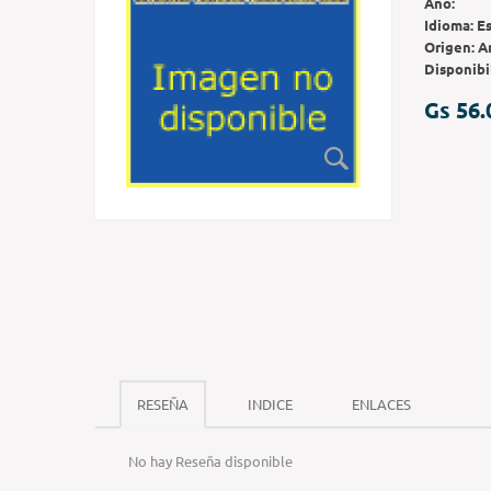
Año:
Idioma:
E
Origen:
A
Disponibi
Gs 56.
RESEÑA
INDICE
ENLACES
No hay Reseña disponible