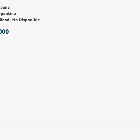
spaña
rgentina
lidad.:
No Disponible
000