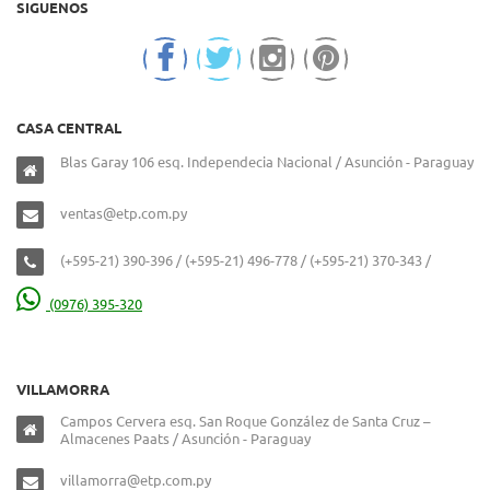
SIGUENOS
CASA CENTRAL
Blas Garay 106 esq. Independecia Nacional / Asunción - Paraguay
ventas@etp.com.py
(+595-21) 390-396 / (+595-21) 496-778 / (+595-21) 370-343 /
(0976) 395-320
VILLAMORRA
Campos Cervera esq. San Roque González de Santa Cruz –
Almacenes Paats / Asunción - Paraguay
villamorra@etp.com.py