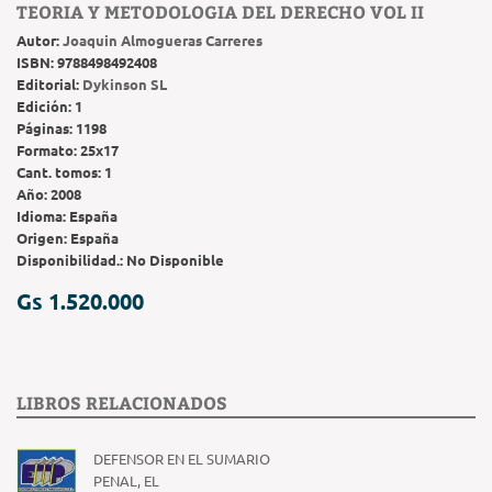
TEORIA Y METODOLOGIA DEL DERECHO VOL II
Autor:
Joaquin Almogueras Carreres
ISBN:
9788498492408
Editorial:
Dykinson SL
Edición:
1
Páginas:
1198
Formato:
25x17
Cant. tomos:
1
Año:
2008
Idioma:
España
Origen:
España
Disponibilidad.:
No Disponible
Gs 1.520.000
LIBROS RELACIONADOS
DEFENSOR EN EL SUMARIO
PENAL, EL