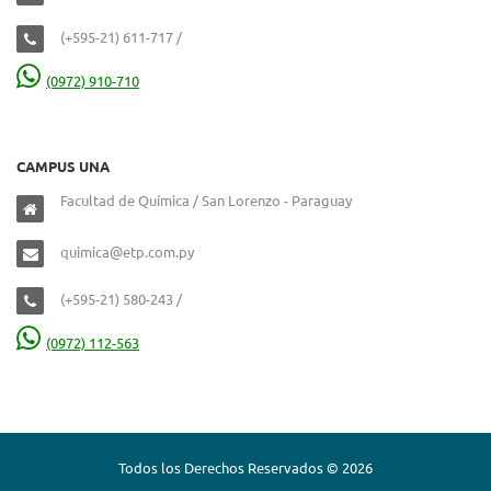
(+595-21) 611-717 /
(0972) 910-710
CAMPUS UNA
Facultad de Química / San Lorenzo - Paraguay
quimica@etp.com.py
(+595-21) 580-243 /
(0972) 112-563
Todos los Derechos Reservados © 2026