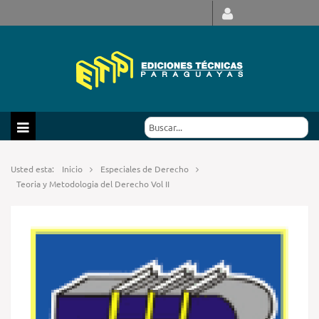
Usted esta:
Inicio
Especiales de Derecho
Teoria y Metodologia del Derecho Vol II