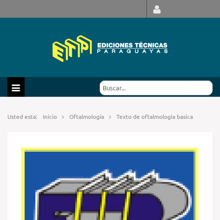
Usted esta:
Inicio
Oftalmología
Texto de oftalmologia basica