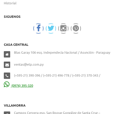
Historial
SIGUENOS
CASA CENTRAL
Blas Garay 106 esq. Independecia Nacional / Asunción - Paraguay
ventas@etp.com.py
(+595-21) 390-396 / (+595-21) 496-778 / (+595-21) 370-343 /
(0976) 395-320
VILLAMORRA
Campos Cervera esq. San Roque González de Santa Cruz –