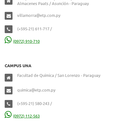
Almacenes Paats / Asunción - Paraguay
villamorra@etp.com.py
(+595-21) 611-717 /
(0972) 910-710
CAMPUS UNA
Facultad de Química / San Lorenzo - Paraguay
quimica@etp.com.py
(+595-21) 580-243 /
(0972) 112-563