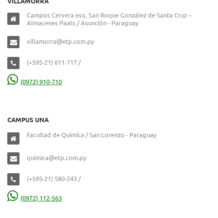
VILLAMORRA
Campos Cervera esq. San Roque González de Santa Cruz –
Almacenes Paats / Asunción - Paraguay
villamorra@etp.com.py
(+595-21) 611-717 /
(0972) 910-710
CAMPUS UNA
Facultad de Química / San Lorenzo - Paraguay
quimica@etp.com.py
(+595-21) 580-243 /
(0972) 112-563