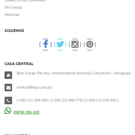
Mi Cuenta
Historial
SIGUENOS
CASA CENTRAL
Blas Garay 106 esq. Independecia Nacional / Asunción - Paraguay
ventas@etp.com.py
(+595-21) 390-396 / (+595-21) 496-778 / (+595-21) 370-343 /
(0976) 395-320