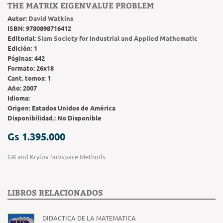
THE MATRIX EIGENVALUE PROBLEM
Autor:
David Watkins
ISBN:
9780898716412
Editorial:
Siam Society for Industrial and Applied Mathematic
Edición:
1
Páginas:
442
Formato:
26x18
Cant. tomos:
1
Año:
2007
Idioma:
Origen:
Estados Unidos de América
Disponibilidad.:
No Disponible
Gs 1.395.000
GR and Krylov Subspace Methods
LIBROS RELACIONADOS
DIDACTICA DE LA MATEMATICA