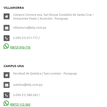
VILLAMORRA
Campos Cervera esq. San Roque González de Santa Cruz –
Almacenes Paats / Asunción - Paraguay
villamorra@etp.com.py
(+595-21) 611-717 /
(0972) 910-710
CAMPUS UNA
Facultad de Química / San Lorenzo - Paraguay
quimica@etp.com.py
(+595-21) 580-243 /
(0972) 112-563