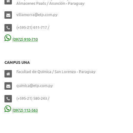
Almacenes Paats / Asunción - Paraguay
villamorra@etp.com.py
(+595-21) 611-717 /
(0972) 910-710
CAMPUS UNA
Facultad de Química / San Lorenzo - Paraguay
quimica@etp.com.py
(+595-21) 580-243 /
(0972) 112-563