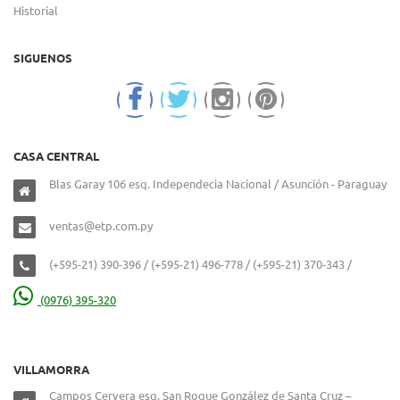
Historial
SIGUENOS
CASA CENTRAL
Blas Garay 106 esq. Independecia Nacional / Asunción - Paraguay
ventas@etp.com.py
(+595-21) 390-396 / (+595-21) 496-778 / (+595-21) 370-343 /
(0976) 395-320
VILLAMORRA
Campos Cervera esq. San Roque González de Santa Cruz –