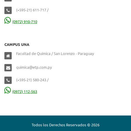
(+595-21) 611-717 /
(0972) 910-710
CAMPUS UNA
Facultad de Química / San Lorenzo - Paraguay
quimica@etp.com.py
(+595-21) 580-243 /
(0972) 112-563
Todos los Derechos Reservados © 2026