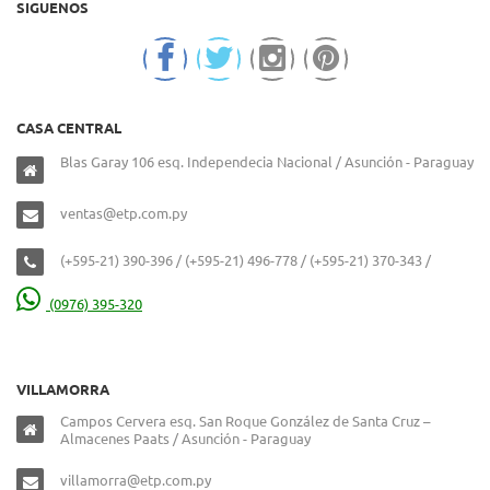
SIGUENOS
CASA CENTRAL
Blas Garay 106 esq. Independecia Nacional / Asunción - Paraguay
ventas@etp.com.py
(+595-21) 390-396 / (+595-21) 496-778 / (+595-21) 370-343 /
(0976) 395-320
VILLAMORRA
Campos Cervera esq. San Roque González de Santa Cruz –
Almacenes Paats / Asunción - Paraguay
villamorra@etp.com.py