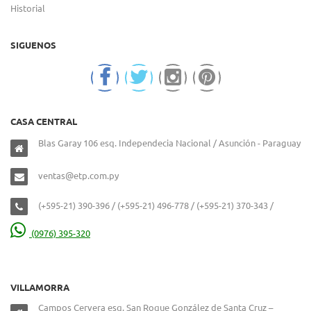
Historial
SIGUENOS
CASA CENTRAL
Blas Garay 106 esq. Independecia Nacional / Asunción - Paraguay
ventas@etp.com.py
(+595-21) 390-396 / (+595-21) 496-778 / (+595-21) 370-343 /
(0976) 395-320
VILLAMORRA
Campos Cervera esq. San Roque González de Santa Cruz –