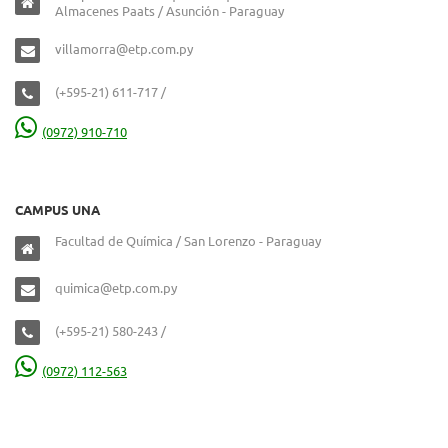
Almacenes Paats / Asunción - Paraguay
villamorra@etp.com.py
(+595-21) 611-717 /
(0972) 910-710
CAMPUS UNA
Facultad de Química / San Lorenzo - Paraguay
quimica@etp.com.py
(+595-21) 580-243 /
(0972) 112-563