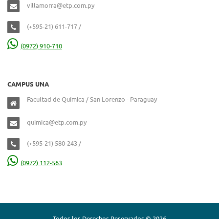
villamorra@etp.com.py
(+595-21) 611-717 /
(0972) 910-710
CAMPUS UNA
Facultad de Química / San Lorenzo - Paraguay
quimica@etp.com.py
(+595-21) 580-243 /
(0972) 112-563
Todos los Derechos Reservados © 2026