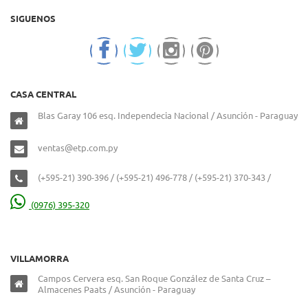
SIGUENOS
CASA CENTRAL
Blas Garay 106 esq. Independecia Nacional / Asunción - Paraguay
ventas@etp.com.py
(+595-21) 390-396 / (+595-21) 496-778 / (+595-21) 370-343 /
(0976) 395-320
VILLAMORRA
Campos Cervera esq. San Roque González de Santa Cruz –
Almacenes Paats / Asunción - Paraguay