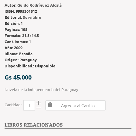
Autor:
Guido Rodríguez Alcalá
ISBN:
9995301512
Editorial:
Servilibro
Edición:
1
Páginas:
198
Formato:
21.5x14.5
Cant. tomos:
1
Año:
2009
Idioma:
España
Origen:
Paraguay
Disponibilidad.:
Disponible
Gs 45.000
Novela de la independencia del Paraguay
Cantidad:
Agregar al Carrito
LIBROS RELACIONADOS