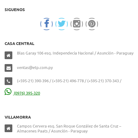
SIGUENOS
CASA CENTRAL
Blas Garay 106 esq. Independecia Nacional / Asunción - Paraguay
ventas@etp.com.py
(+595-21) 390-396 / (+595-21) 496-778 / (+595-21) 370-343 /
(0976) 395-320
VILLAMORRA
Campos Cervera esq. San Roque González de Santa Cruz –
Almacenes Paats / Asunción - Paraguay