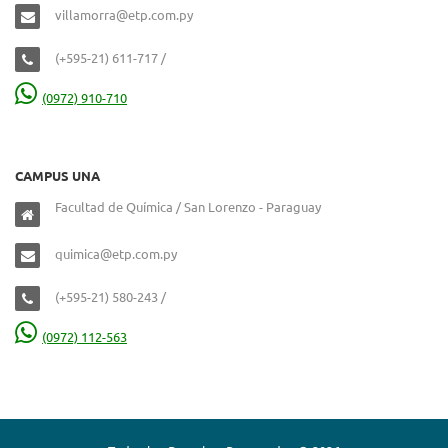
villamorra@etp.com.py
(+595-21) 611-717 /
(0972) 910-710
CAMPUS UNA
Facultad de Química / San Lorenzo - Paraguay
quimica@etp.com.py
(+595-21) 580-243 /
(0972) 112-563