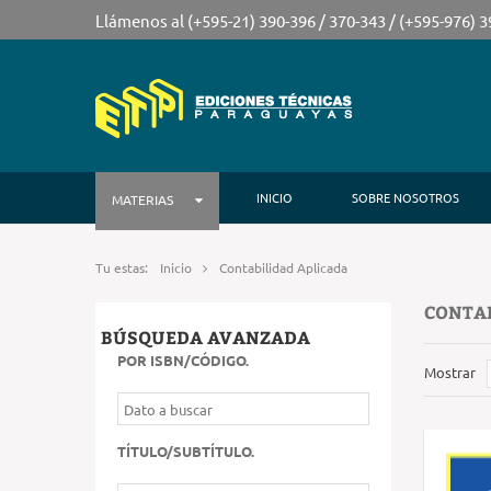
Llámenos al (+595-21) 390-396 / 370-343 / (+595-976) 
INICIO
SOBRE NOSOTROS
MATERIAS
Tu estas:
Inicio
Contabilidad Aplicada
CONTAB
BÚSQUEDA AVANZADA
POR ISBN/CÓDIGO
.
Mostrar
TÍTULO/SUBTÍTULO
.