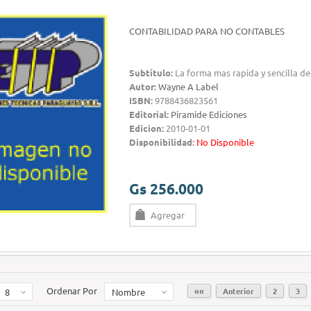
CONTABILIDAD PARA NO CONTABLES
Subtítulo:
La forma mas rapida y sencilla de
Autor:
Wayne A Label
ISBN:
9788436823561
Editorial:
Piramide Ediciones
Edicion:
2010-01-01
Disponibilidad:
No Disponible
Gs 256.000
Agregar
Ordenar Por
««
Anterior
2
3
8
Nombre