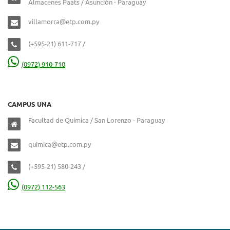
Almacenes Paats / Asunción - Paraguay
villamorra@etp.com.py
(+595-21) 611-717 /
(0972) 910-710
CAMPUS UNA
Facultad de Química / San Lorenzo - Paraguay
quimica@etp.com.py
(+595-21) 580-243 /
(0972) 112-563