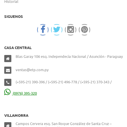
Historial
SIGUENOS
CASA CENTRAL
Blas Garay 106 esq. Independecia Nacional / Asunción - Paraguay
ventas@etp.com.py
(+595-21) 390-396 / (+595-21) 496-778 / (+595-21) 370-343 /
(0976) 395-320
VILLAMORRA
Campos Cervera esq. San Roque González de Santa Cruz –