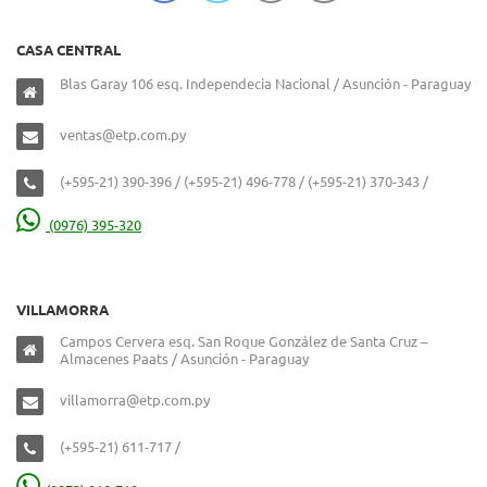
CASA CENTRAL
Blas Garay 106 esq. Independecia Nacional / Asunción - Paraguay
ventas@etp.com.py
(+595-21) 390-396 / (+595-21) 496-778 / (+595-21) 370-343 /
(0976) 395-320
VILLAMORRA
Campos Cervera esq. San Roque González de Santa Cruz –
Almacenes Paats / Asunción - Paraguay
villamorra@etp.com.py
(+595-21) 611-717 /