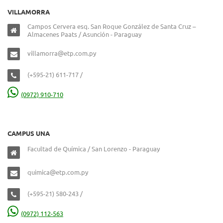
VILLAMORRA
Campos Cervera esq. San Roque González de Santa Cruz –
Almacenes Paats / Asunción - Paraguay
villamorra@etp.com.py
(+595-21) 611-717 /
(0972) 910-710
CAMPUS UNA
Facultad de Química / San Lorenzo - Paraguay
quimica@etp.com.py
(+595-21) 580-243 /
(0972) 112-563