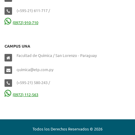
(+595-21) 611-717 /
(0972) 910-710
CAMPUS UNA
Facultad de Química / San Lorenzo - Paraguay
quimica@etp.com.py
(+595-21) 580-243 /
(0972) 112-563
Todos los Derechos Reservados © 2026