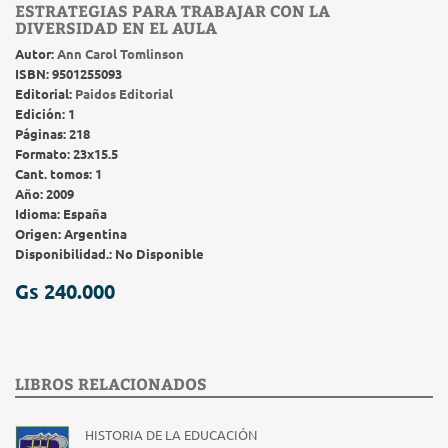
ESTRATEGIAS PARA TRABAJAR CON LA
DIVERSIDAD EN EL AULA
Autor:
Ann Carol Tomlinson
ISBN:
9501255093
Editorial:
Paidos Editorial
Edición:
1
Páginas:
218
Formato:
23x15.5
Cant. tomos:
1
Año:
2009
Idioma:
España
Origen:
Argentina
Disponibilidad.:
No Disponible
Gs 240.000
LIBROS RELACIONADOS
HISTORIA DE LA EDUCACIÓN