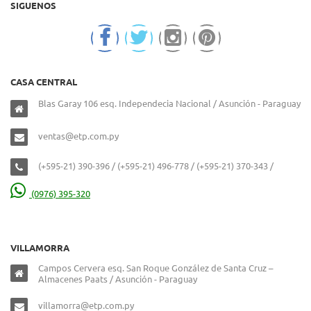
SIGUENOS
CASA CENTRAL
Blas Garay 106 esq. Independecia Nacional / Asunción - Paraguay
ventas@etp.com.py
(+595-21) 390-396 / (+595-21) 496-778 / (+595-21) 370-343 /
(0976) 395-320
VILLAMORRA
Campos Cervera esq. San Roque González de Santa Cruz –
Almacenes Paats / Asunción - Paraguay
villamorra@etp.com.py