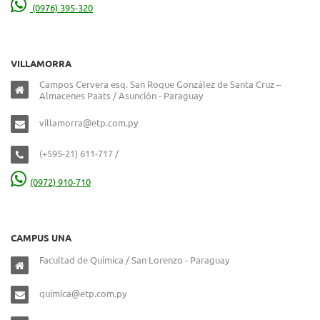
(0976) 395-320
VILLAMORRA
Campos Cervera esq. San Roque González de Santa Cruz –
Almacenes Paats / Asunción - Paraguay
villamorra@etp.com.py
(+595-21) 611-717 /
(0972) 910-710
CAMPUS UNA
Facultad de Química / San Lorenzo - Paraguay
quimica@etp.com.py