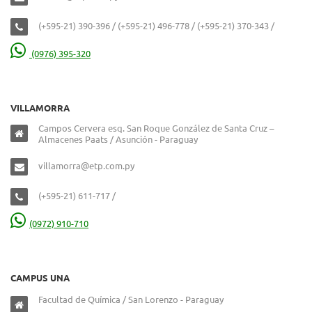
(+595-21) 390-396 / (+595-21) 496-778 / (+595-21) 370-343 /
(0976) 395-320
VILLAMORRA
Campos Cervera esq. San Roque González de Santa Cruz –
Almacenes Paats / Asunción - Paraguay
villamorra@etp.com.py
(+595-21) 611-717 /
(0972) 910-710
CAMPUS UNA
Facultad de Química / San Lorenzo - Paraguay