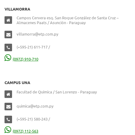
VILLAMORRA
Campos Cervera esq. San Roque González de Santa Cruz –
Almacenes Paats / Asunción - Paraguay
villamorra@etp.com.py
(+595-21) 611-717 /
(0972) 910-710
CAMPUS UNA
Facultad de Química / San Lorenzo - Paraguay
quimica@etp.com.py
(+595-21) 580-243 /
(0972) 112-563