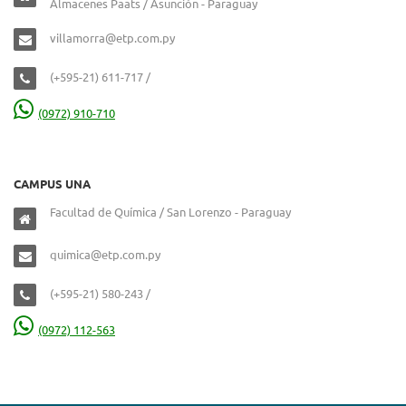
Almacenes Paats / Asunción - Paraguay
villamorra@etp.com.py
(+595-21) 611-717 /
(0972) 910-710
CAMPUS UNA
Facultad de Química / San Lorenzo - Paraguay
quimica@etp.com.py
(+595-21) 580-243 /
(0972) 112-563