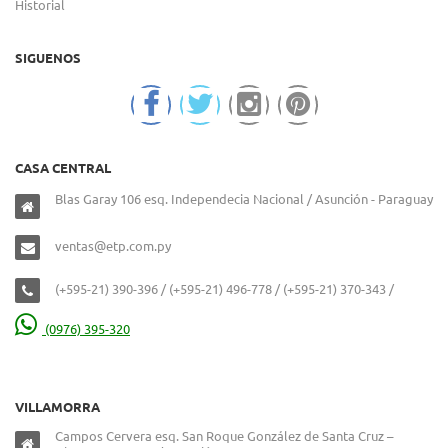
Historial
SIGUENOS
CASA CENTRAL
Blas Garay 106 esq. Independecia Nacional / Asunción - Paraguay
ventas@etp.com.py
(+595-21) 390-396 / (+595-21) 496-778 / (+595-21) 370-343 /
(0976) 395-320
VILLAMORRA
Campos Cervera esq. San Roque González de Santa Cruz –