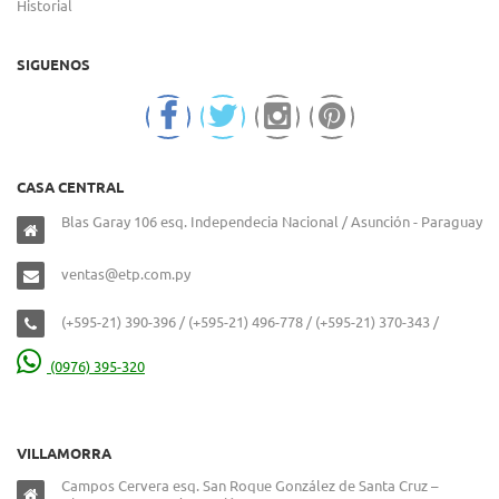
Historial
SIGUENOS
CASA CENTRAL
Blas Garay 106 esq. Independecia Nacional / Asunción - Paraguay
ventas@etp.com.py
(+595-21) 390-396 / (+595-21) 496-778 / (+595-21) 370-343 /
(0976) 395-320
VILLAMORRA
Campos Cervera esq. San Roque González de Santa Cruz –