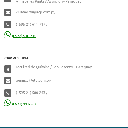
Almacenes Paats / Asunción - Paraguay
villamorra@etp.com.py
(+595-21) 611-717 /
(0972) 910-710
CAMPUS UNA
Facultad de Química / San Lorenzo - Paraguay
quimica@etp.com.py
(+595-21) 580-243 /
(0972) 112-563