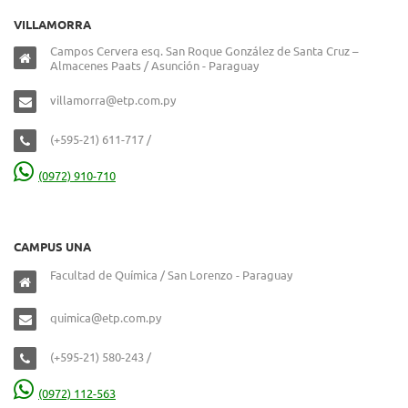
VILLAMORRA
Campos Cervera esq. San Roque González de Santa Cruz –
Almacenes Paats / Asunción - Paraguay
villamorra@etp.com.py
(+595-21) 611-717 /
(0972) 910-710
CAMPUS UNA
Facultad de Química / San Lorenzo - Paraguay
quimica@etp.com.py
(+595-21) 580-243 /
(0972) 112-563