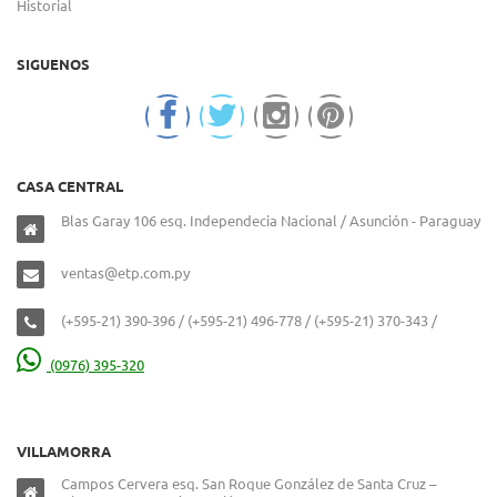
Historial
SIGUENOS
CASA CENTRAL
Blas Garay 106 esq. Independecia Nacional / Asunción - Paraguay
ventas@etp.com.py
(+595-21) 390-396 / (+595-21) 496-778 / (+595-21) 370-343 /
(0976) 395-320
VILLAMORRA
Campos Cervera esq. San Roque González de Santa Cruz –