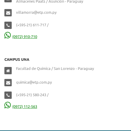
Almacenes Paats / Asunción - Paraguay
villamorra@etp.com.py
(+595-21) 611-717 /
(0972) 910-710
CAMPUS UNA
Facultad de Química / San Lorenzo - Paraguay
quimica@etp.com.py
(+595-21) 580-243 /
(0972) 112-563