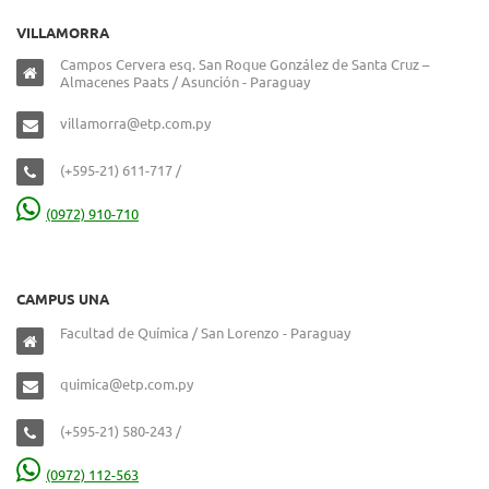
VILLAMORRA
Campos Cervera esq. San Roque González de Santa Cruz –
Almacenes Paats / Asunción - Paraguay
villamorra@etp.com.py
(+595-21) 611-717 /
(0972) 910-710
CAMPUS UNA
Facultad de Química / San Lorenzo - Paraguay
quimica@etp.com.py
(+595-21) 580-243 /
(0972) 112-563