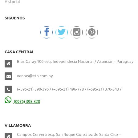
Historial
SIGUENOS
CASA CENTRAL
Blas Garay 106 esq. Independecia Nacional / Asunción - Paraguay
ventas@etp.com.py
(+595-21) 390-396 / (+595-21) 496-778 / (+595-21) 370-343 /
(0976) 395-320
VILLAMORRA
Campos Cervera esq. San Roque González de Santa Cruz –