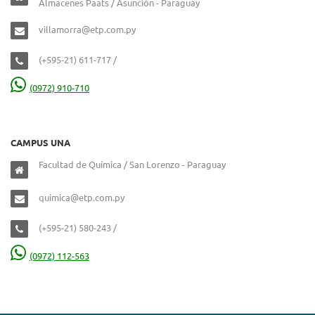
Almacenes Paats / Asunción - Paraguay
villamorra@etp.com.py
(+595-21) 611-717 /
(0972) 910-710
CAMPUS UNA
Facultad de Química / San Lorenzo - Paraguay
quimica@etp.com.py
(+595-21) 580-243 /
(0972) 112-563