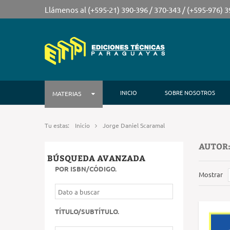
Llámenos al (+595-21) 390-396 / 370-343 / (+595-976) 
INICIO
SOBRE NOSOTROS
MATERIAS
Tu estas:
Inicio
Jorge Daniel Scaramal
AUTOR:
BÚSQUEDA AVANZADA
POR ISBN/CÓDIGO
.
Mostrar
TÍTULO/SUBTÍTULO
.