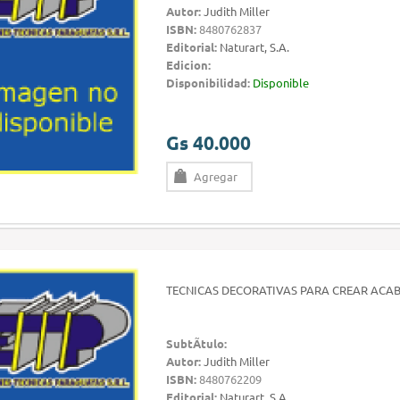
Autor:
Judith Miller
ISBN:
8480762837
Editorial:
Naturart, S.A.
Edicion:
Disponibilidad:
Disponible
Gs 40.000
Agregar
TECNICAS DECORATIVAS PARA CREAR ACAB
SubtÃ­tulo:
Autor:
Judith Miller
ISBN:
8480762209
Editorial:
Naturart, S.A.