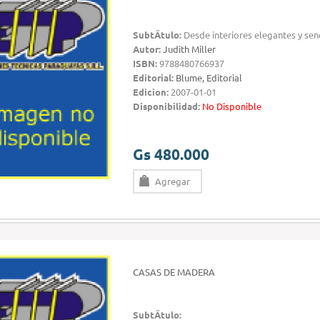
SubtÃ­tulo:
Desde interiores elegantes y senc
Autor:
Judith Miller
ISBN:
9788480766937
Editorial:
Blume, Editorial
Edicion:
2007-01-01
Disponibilidad:
No Disponible
Gs 480.000
Agregar
CASAS DE MADERA
SubtÃ­tulo: