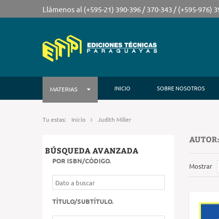
Llámenos al (+595-21) 390-396 / 370-343 / (+595-976) 
INICIO
SOBRE NOSOTROS
MATERIAS
Tu estas:
Inicio
Judith Miller
AUTOR:
BÚSQUEDA AVANZADA
POR ISBN/CÓDIGO
.
Mostrar
TÍTULO/SUBTÍTULO
.