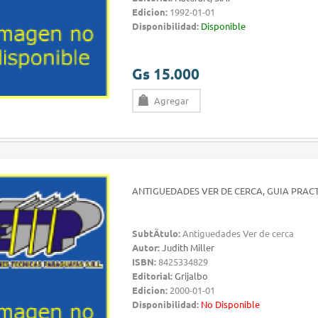
Edicion:
1992-01-01
Disponibilidad:
Disponible
Gs 15.000
Agregar
ANTIGUEDADES VER DE CERCA, GUIA PRACT
SubtÃ­tulo:
Antiguedades Ver de cerca
Autor:
Judith Miller
ISBN:
8425334829
Editorial:
Grijalbo
Edicion:
2000-01-01
Disponibilidad:
No Disponible