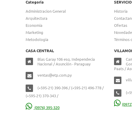
Categoria
SERVICIO
Administracion General
Historia
Arquitectura
Contactan
Economia
Ofertas
Marketing
Novedade
Metodologia
Términos 
CASA CENTRAL
VILLAMO
Blas Garay 106 esq. Independecia
Cam
Nacional / Asunción - Paraguay
Gon
Paats / As
ventas@etp.com.py
vil
(+595-21) 390-396 / (+595-21) 496-778 /
(+5
(+595-21) 370-343 /
(0972
(0976) 395-320