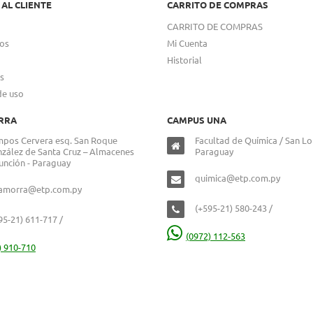
 AL CLIENTE
CARRITO DE COMPRAS
CARRITO DE COMPRAS
os
Mi Cuenta
Historial
s
de uso
RRA
CAMPUS UNA
pos Cervera esq. San Roque
Facultad de Química / San Lo
zález de Santa Cruz – Almacenes
Paraguay
unción - Paraguay
quimica@etp.com.py
lamorra@etp.com.py
(+595-21) 580-243 /
95-21) 611-717 /
(0972) 112-563
) 910-710