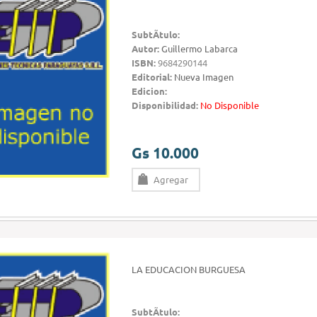
SubtÃ­tulo:
Autor:
Guillermo Labarca
ISBN:
9684290144
Editorial:
Nueva Imagen
Edicion:
Disponibilidad:
No Disponible
Gs 10.000
Agregar
LA EDUCACION BURGUESA
SubtÃ­tulo: