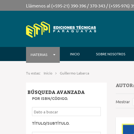
Llámenos al (+595-21) 390-396 / 370-343 / (+595-976) 
INICIO
SOBRE NOSOTROS
MATERIAS
Tu estas:
Inicio
Guillermo Labarca
AUTOR:
BÚSQUEDA AVANZADA
POR ISBN/CÓDIGO
.
Mostrar
TÍTULO/SUBTÍTULO
.