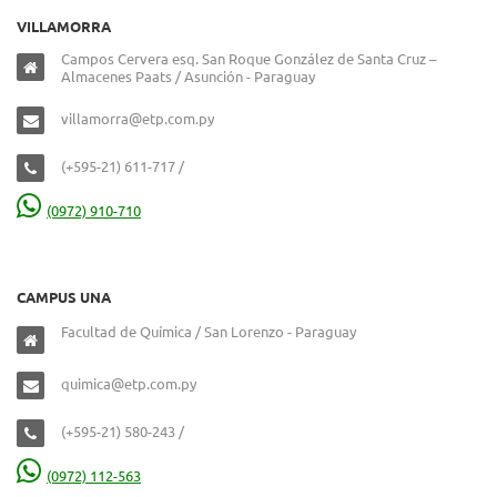
VILLAMORRA
Campos Cervera esq. San Roque González de Santa Cruz –
Almacenes Paats / Asunción - Paraguay
villamorra@etp.com.py
(+595-21) 611-717 /
(0972) 910-710
CAMPUS UNA
Facultad de Química / San Lorenzo - Paraguay
quimica@etp.com.py
(+595-21) 580-243 /
(0972) 112-563