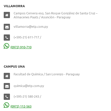
VILLAMORRA
Campos Cervera esq. San Roque González de Santa Cruz –
Almacenes Paats / Asunción - Paraguay
villamorra@etp.com.py
(+595-21) 611-717 /
(0972) 910-710
CAMPUS UNA
Facultad de Química / San Lorenzo - Paraguay
quimica@etp.com.py
(+595-21) 580-243 /
(0972) 112-563