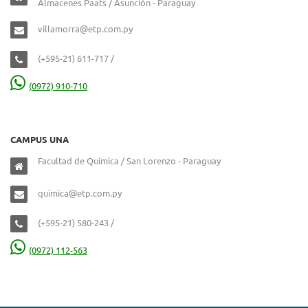
Almacenes Paats / Asunción - Paraguay
villamorra@etp.com.py
(+595-21) 611-717 /
(0972) 910-710
CAMPUS UNA
Facultad de Química / San Lorenzo - Paraguay
quimica@etp.com.py
(+595-21) 580-243 /
(0972) 112-563