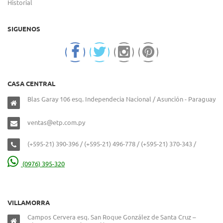
Historial
SIGUENOS
CASA CENTRAL
Blas Garay 106 esq. Independecia Nacional / Asunción - Paraguay
ventas@etp.com.py
(+595-21) 390-396 / (+595-21) 496-778 / (+595-21) 370-343 /
(0976) 395-320
VILLAMORRA
Campos Cervera esq. San Roque González de Santa Cruz –