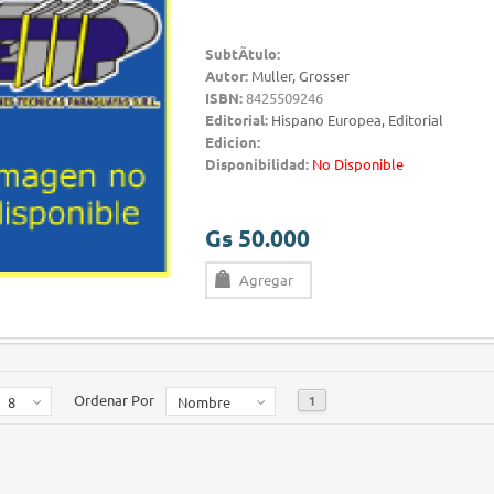
SubtÃ­tulo:
Autor:
Muller, Grosser
ISBN:
8425509246
Editorial:
Hispano Europea, Editorial
Edicion:
Disponibilidad:
No Disponible
Gs 50.000
Agregar
Ordenar Por
1
8
Nombre