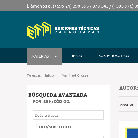
Llámenos al (+595-21) 390-396 / 370-343 / (+595-976) 
INICIO
SOBRE NOSOTROS
MATERIAS
Tu estas:
Inicio
Manfred Grosser
AUTOR
BÚSQUEDA AVANZADA
POR ISBN/CÓDIGO
.
Mostrar
TÍTULO/SUBTÍTULO
.