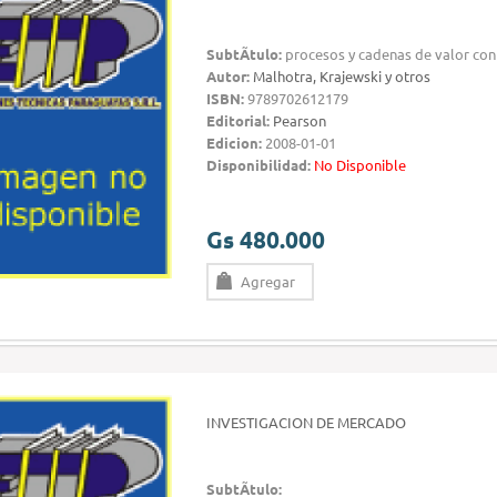
SubtÃ­tulo:
procesos y cadenas de valor co
Autor:
Malhotra, Krajewski y otros
ISBN:
9789702612179
Editorial:
Pearson
Edicion:
2008-01-01
Disponibilidad:
No Disponible
Gs 480.000
Agregar
INVESTIGACION DE MERCADO
SubtÃ­tulo: