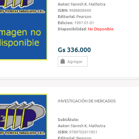
Autor:
Naresh K. Malhotra
ISBN:
968880844X
Editorial:
Pearson
Edicion:
1997-01-01
Disponibilidad:
No Disponible
Gs 336.000
Agregar
INVESTIGACIÓN DE MERCADOS
SubtÃ­tulo:
Autor:
Naresh K. Malhotra
ISBN:
9789702611851
Editorial:
Pearson