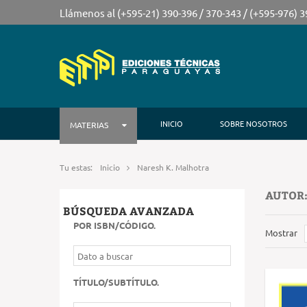
Llámenos al (+595-21) 390-396 / 370-343 / (+595-976) 
INICIO
SOBRE NOSOTROS
MATERIAS
Tu estas:
Inicio
Naresh K. Malhotra
AUTOR:
BÚSQUEDA AVANZADA
POR ISBN/CÓDIGO
.
Mostrar
TÍTULO/SUBTÍTULO
.