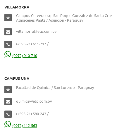
VILLAMORRA
Campos Cervera esq. San Roque González de Santa Cruz –
Almacenes Paats / Asunción - Paraguay
villamorra@etp.com.py
(+595-21) 611-717 /
(0972) 910-710
CAMPUS UNA
Facultad de Química / San Lorenzo - Paraguay
quimica@etp.com.py
(+595-21) 580-243 /
(0972) 112-563