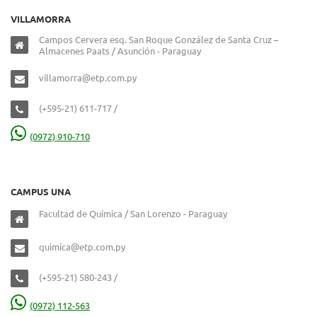
VILLAMORRA
Campos Cervera esq. San Roque González de Santa Cruz –
Almacenes Paats / Asunción - Paraguay
villamorra@etp.com.py
(+595-21) 611-717 /
(0972) 910-710
CAMPUS UNA
Facultad de Química / San Lorenzo - Paraguay
quimica@etp.com.py
(+595-21) 580-243 /
(0972) 112-563