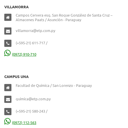
VILLAMORRA
Campos Cervera esq. San Roque González de Santa Cruz –
Almacenes Paats / Asunción - Paraguay
villamorra@etp.com.py
(+595-21) 611-717 /
(0972) 910-710
CAMPUS UNA
Facultad de Química / San Lorenzo - Paraguay
quimica@etp.com.py
(+595-21) 580-243 /
(0972) 112-563