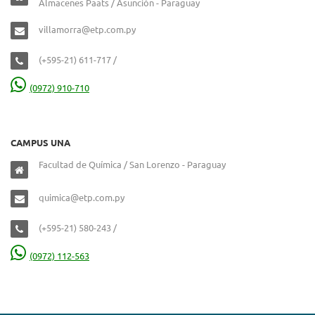
Almacenes Paats / Asunción - Paraguay
villamorra@etp.com.py
(+595-21) 611-717 /
(0972) 910-710
CAMPUS UNA
Facultad de Química / San Lorenzo - Paraguay
quimica@etp.com.py
(+595-21) 580-243 /
(0972) 112-563