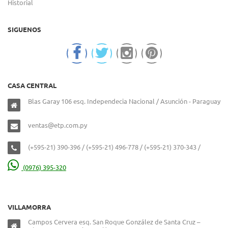
Historial
SIGUENOS
CASA CENTRAL
Blas Garay 106 esq. Independecia Nacional / Asunción - Paraguay
ventas@etp.com.py
(+595-21) 390-396 / (+595-21) 496-778 / (+595-21) 370-343 /
(0976) 395-320
VILLAMORRA
Campos Cervera esq. San Roque González de Santa Cruz –