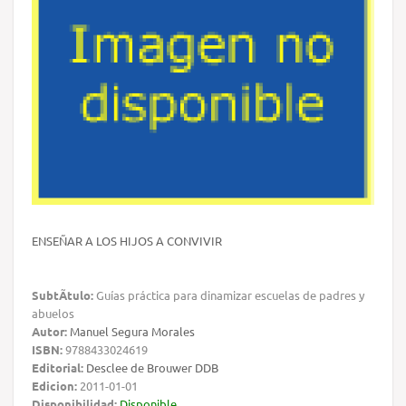
ENSEÑAR A LOS HIJOS A CONVIVIR
SubtÃ­tulo:
Guías práctica para dinamizar escuelas de padres y
abuelos
Autor:
Manuel Segura Morales
ISBN:
9788433024619
Editorial:
Desclee de Brouwer DDB
Edicion:
2011-01-01
Disponibilidad:
Disponible