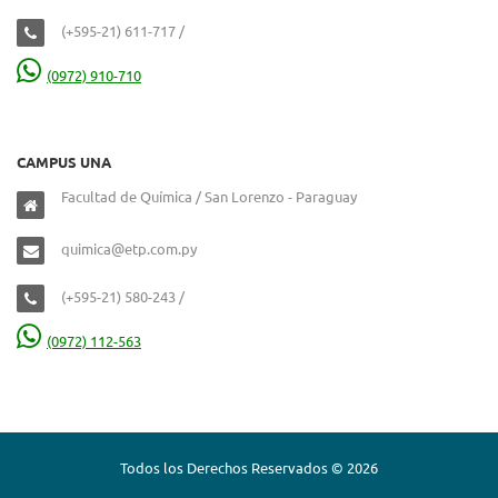
(+595-21) 611-717 /
(0972) 910-710
CAMPUS UNA
Facultad de Química / San Lorenzo - Paraguay
quimica@etp.com.py
(+595-21) 580-243 /
(0972) 112-563
Todos los Derechos Reservados © 2026