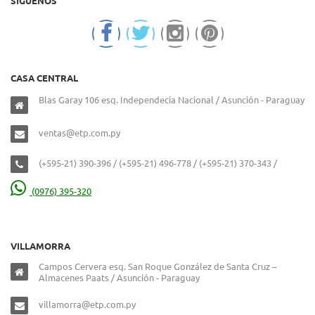
SIGUENOS
CASA CENTRAL
Blas Garay 106 esq. Independecia Nacional / Asunción - Paraguay
ventas@etp.com.py
(+595-21) 390-396 / (+595-21) 496-778 / (+595-21) 370-343 /
(0976) 395-320
VILLAMORRA
Campos Cervera esq. San Roque González de Santa Cruz –
Almacenes Paats / Asunción - Paraguay
villamorra@etp.com.py