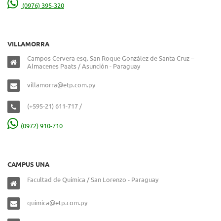
(0976) 395-320
VILLAMORRA
Campos Cervera esq. San Roque González de Santa Cruz –
Almacenes Paats / Asunción - Paraguay
villamorra@etp.com.py
(+595-21) 611-717 /
(0972) 910-710
CAMPUS UNA
Facultad de Química / San Lorenzo - Paraguay
quimica@etp.com.py