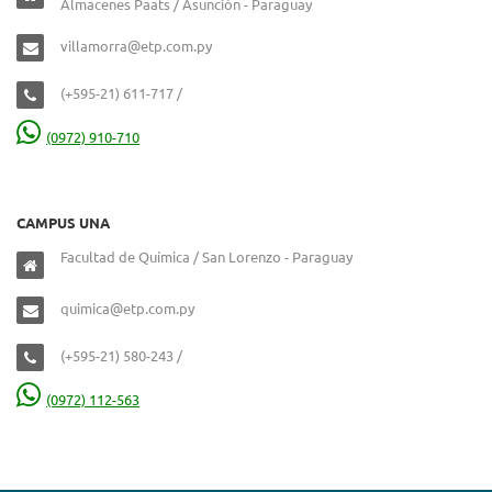
Almacenes Paats / Asunción - Paraguay
villamorra@etp.com.py
(+595-21) 611-717 /
(0972) 910-710
CAMPUS UNA
Facultad de Química / San Lorenzo - Paraguay
quimica@etp.com.py
(+595-21) 580-243 /
(0972) 112-563