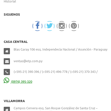
Historial
SIGUENOS
CASA CENTRAL
Blas Garay 106 esq. Independecia Nacional / Asunción - Paraguay
ventas@etp.com.py
(+595-21) 390-396 / (+595-21) 496-778 / (+595-21) 370-343 /
(0976) 395-320
VILLAMORRA
Campos Cervera esq. San Roque González de Santa Cruz –