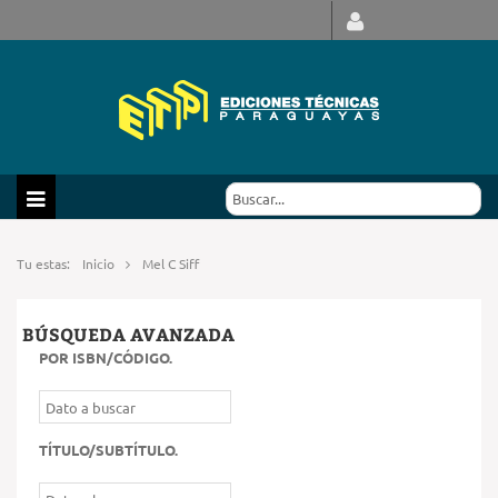
Tu estas:
Inicio
Mel C Siff
BÚSQUEDA AVANZADA
POR ISBN/CÓDIGO
.
TÍTULO/SUBTÍTULO
.