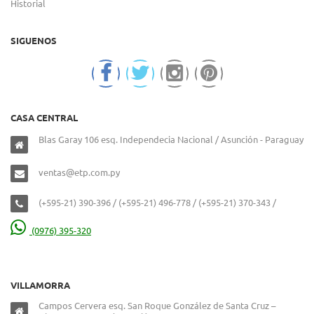
Historial
SIGUENOS
CASA CENTRAL
Blas Garay 106 esq. Independecia Nacional / Asunción - Paraguay
ventas@etp.com.py
(+595-21) 390-396 / (+595-21) 496-778 / (+595-21) 370-343 /
(0976) 395-320
VILLAMORRA
Campos Cervera esq. San Roque González de Santa Cruz –