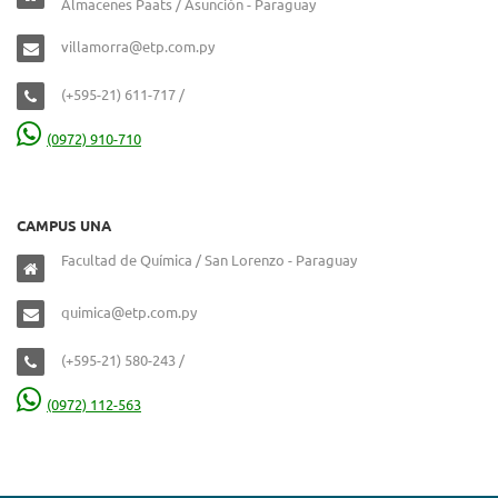
Almacenes Paats / Asunción - Paraguay
villamorra@etp.com.py
(+595-21) 611-717 /
(0972) 910-710
CAMPUS UNA
Facultad de Química / San Lorenzo - Paraguay
quimica@etp.com.py
(+595-21) 580-243 /
(0972) 112-563