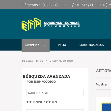
Llámenos al (+595-21) 390-396 / 370-343 / (+595-976) 
INICIO
SOBRE NOSOTROS
MATERIAS
Tu estas:
Inicio
Victor Hugo Soto
AUTOR:
BÚSQUEDA AVANZADA
POR ISBN/CÓDIGO
.
Mostrar
TÍTULO/SUBTÍTULO
.