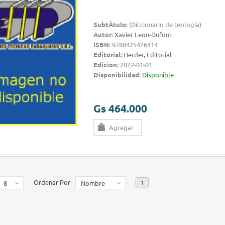
SubtÃ­tulo:
(Diccionario de teología)
Autor:
Xavier Leon-Dufour
ISBN:
9788425426414
Editorial:
Herder, Editorial
Edicion:
2022-01-01
Disponibilidad:
Disponible
Gs 464.000
Agregar
Ordenar Por
1
8
Nombre