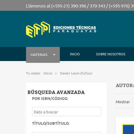
Llámenos al (+595-21) 390-396 / 370-343 / (+595-976) 
INICIO
SOBRE NOSOTROS
MATERIAS
Tu estas:
Inicio
Xavier Leon-Dufour
AUTOR:
BÚSQUEDA AVANZADA
POR ISBN/CÓDIGO
.
Mostrar
TÍTULO/SUBTÍTULO
.