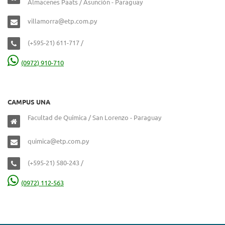
Almacenes Paats / Asunción - Paraguay
villamorra@etp.com.py
(+595-21) 611-717 /
(0972) 910-710
CAMPUS UNA
Facultad de Química / San Lorenzo - Paraguay
quimica@etp.com.py
(+595-21) 580-243 /
(0972) 112-563