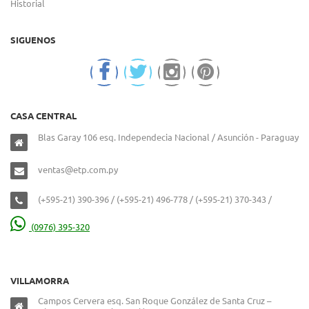
Historial
SIGUENOS
CASA CENTRAL
Blas Garay 106 esq. Independecia Nacional / Asunción - Paraguay
ventas@etp.com.py
(+595-21) 390-396 / (+595-21) 496-778 / (+595-21) 370-343 /
(0976) 395-320
VILLAMORRA
Campos Cervera esq. San Roque González de Santa Cruz –