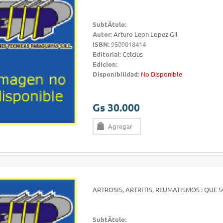
SubtÃ­tulo:
Autor:
Arturo Leon Lopez Gil
ISBN:
9509018414
Editorial:
Celcius
Edicion:
Disponibilidad:
No Disponible
Gs 30.000
Agregar
ARTROSIS, ARTRITIS, REUMATISMOS : QUE
SubtÃ­tulo: