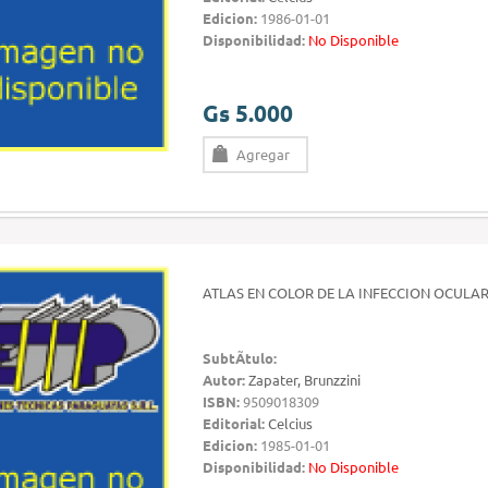
Edicion:
1986-01-01
Disponibilidad:
No Disponible
Gs 5.000
Agregar
ATLAS EN COLOR DE LA INFECCION OCULA
SubtÃ­tulo:
Autor:
Zapater, Brunzzini
ISBN:
9509018309
Editorial:
Celcius
Edicion:
1985-01-01
Disponibilidad:
No Disponible