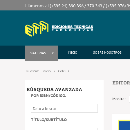
Llámenos al (+595-21) 390-396 / 370-343 / (+595-976) 
INICIO
SOBRE NOSOTROS
MATERIAS
Tu estas:
Inicio
Celcius
EDITOR
BÚSQUEDA AVANZADA
POR ISBN/CÓDIGO
.
Mostrar
TÍTULO/SUBTÍTULO
.