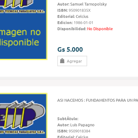
Autor:
Samuel Tarnopolsky
ISBN:
950901835X
Editorial:
Celcius
Edicion:
1986-01-01
Disponibilidad:
No Disponible
Gs 5.000
Agregar
ASI NACEMOS : FUNDAMENTOS PARA UN PA
SubtÃ­tulo:
Autor:
Luis Papagno
ISBN:
9509018384
Editorial:
Celcius