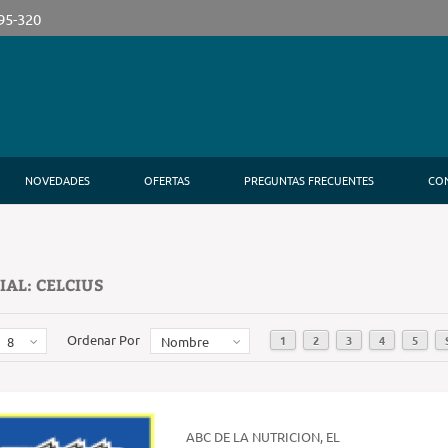
395-320
NOVEDADES
OFERTAS
PREGUNTAS FRECUENTES
CO
IAL: CELCIUS
Ordenar Por
1
2
3
4
5
8
Nombre
ABC DE LA NUTRICION, EL