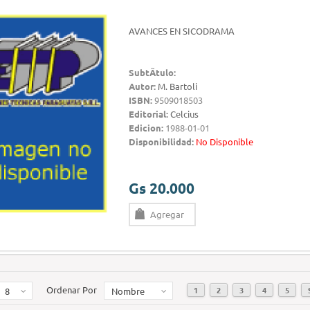
AVANCES EN SICODRAMA
SubtÃ­tulo:
Autor:
M. Bartoli
ISBN:
9509018503
Editorial:
Celcius
Edicion:
1988-01-01
Disponibilidad:
No Disponible
Gs 20.000
Agregar
Ordenar Por
1
2
3
4
5
8
Nombre