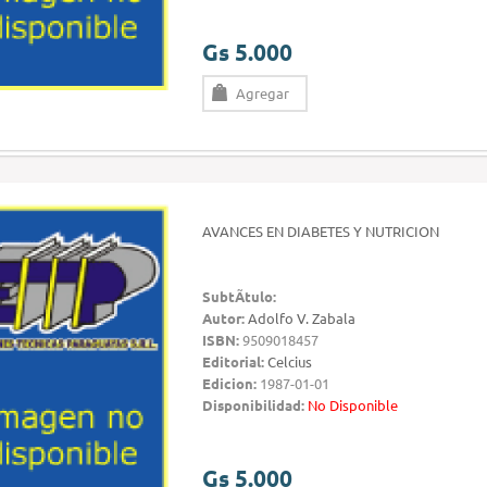
Gs 5.000
Agregar
AVANCES EN DIABETES Y NUTRICION
SubtÃ­tulo:
Autor:
Adolfo V. Zabala
ISBN:
9509018457
Editorial:
Celcius
Edicion:
1987-01-01
Disponibilidad:
No Disponible
Gs 5.000